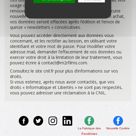
usage de M2R Films. Dans le cas où vous ne
renouvelleriez pas votre inscription, ne prendriez aucune
nouvelle souscription et n’effectueriez aucun nouvel achat,
vos données seront effacées après l’édition et l’envoi de
quinze « newsletters » consécutives.
Vous pouvez accéder directement aux données vous
concernant, et les rectifier au besoin, en utilisant votre
identifiant et votre mot de passe. Pour modifier votre
adresse mail, demander l’effacement de vos données ou
exercer votre droit à la limitation de leur traitement, vous
pouvez écrire à contact@m2rfilms.com.
Consultez le site cnil.fr pour plus d’informations sur vos
droits.
Si vous estimez, après nous avoir contactés, que vos
droits « Informatique et Libertés » ne sont pas respectés,
vous pouvez adresser une réclamation à la CNIL.
La Fabrique des
Nouvelle Cordée
Pandémies